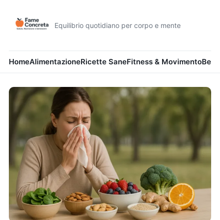
Equilibrio quotidiano per corpo e mente
Home
Alimentazione
Ricette Sane
Fitness & Movimento
Bene